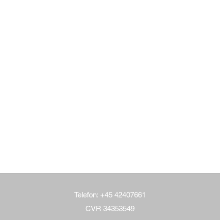
Telefon: +45 42407661
CVR 34353549