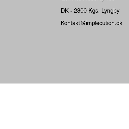
DK - 2800 Kgs. Lyngby
Kontakt@implecution.dk